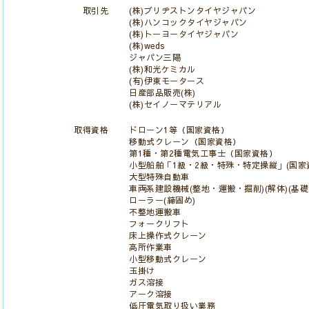
取引先
(株)ブリヂストンタイヤジャパン
(株)ハンコックタイヤジャパン
(株)トーヨータイヤジャパン
(株)weds
ジャパン三陽
(株)和光ケミカル
(有)伊東モータース
日産部品販売(株)
(株)セイノーマテリアル
取得資格
ドローン1等（国家資格）
移動式クレーン（国家資格）
第1種・第2種電気工事士（国家資格）
小型船舶「1級・2級・特殊・特定操縦」(国家
大型特殊自動車
車両系建設機械(整地・運搬・掘削)(解体)(基礎
ローラー(締固め)
不整地運搬車
フォークリフト
床上操作式クレーン
高所作業車
小型移動式クレーン
玉掛け
ガス溶接
アーク溶接
低圧電気取り扱い業務