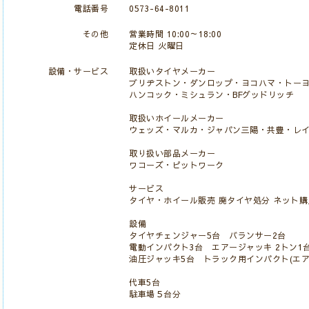
電話番号
0573-64-8011
その他
営業時間 10:00～18:00
定休日 火曜日
設備・サービス
取扱いタイヤメーカー
ブリヂストン・ダンロップ・ヨコハマ・トー
ハンコック・ミシュラン・BFグッドリッチ
取扱いホイールメーカー
ウェッズ・マルカ・ジャパン三陽・共豊・レ
取り扱い部品メーカー
ワコーズ・ピットワーク
サービス
タイヤ・ホイール販売 廃タイヤ処分 ネット
設備
タイヤチェンジャー5台 バランサー2台
電動インパクト3台 エアージャッキ 2トン1台
油圧ジャッキ5台 トラック用インパクト(エア
代車5台
駐車場５台分