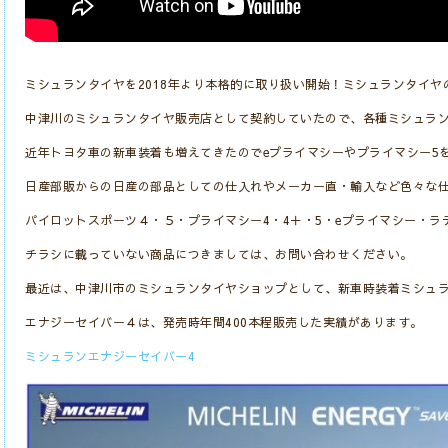
ミシュランタイヤを2018年より本格的に取り扱い開始！ミシュランタイヤ
中津川のミシュランタイヤ販売店として契約していたので、各種ミシュラ
近年トヨタ車の新車装着も増えてきたのでeプライマシーやプライマシー5
日産部販からの日産の部品としての仕入れやメーカー直・輸入など色々な
パイロットスポーツ４・５・プライマシー4・4＋・5・eプライマシー・ラ
チラシに載っていない商品につきましては、お問い合わせください。
最近は、中津川市のミシュランタイヤショップとして、新車時装着ミシュ
エナジーセイバー４は、発売時年間400本程販売した実績があります。
ミシュランエナジーセイバー4