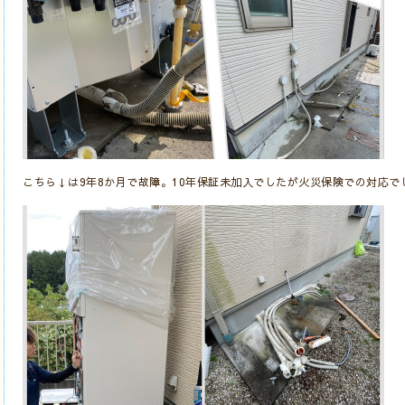
こちら↓は9年8か月で故障。10年保証未加入でしたが火災保険での対応で