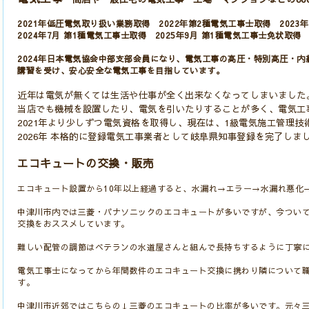
2021年低圧電気取り扱い業務取得 2022年第2種電気工事士取得 202
2024年7月 第1種電気工事士取得
2025年9月 第1種電気工事士免状取
2024年日本電気協会中部支部会員になり、電気工事の高圧・特別高圧・
講習を受け、安心安全な電気工事を目指しています。
近年は電気が無くては生活や仕事が全く出来なくなってしまいました
当店でも機械を設置したり、電気を引いたりすることが多く、電気工
2021年より少しずつ電気資格を取得し、現在は、1級電気施工管理技
2026年 本格的に登録電気工事業者として岐阜県知事登録を完了しま
エコキュートの交換・販売
エコキュート設置から10年以上経過すると、水漏れ→エラー→水漏れ悪化
中津川市内では三菱・パナソニックのエコキュートが多いですが、今つい
交換をおススメしています。
難しい配管の調節はベテランの水道屋さんと組んで長持ちするように丁寧
電気工事士になってから年間数件のエコキュート交換に携わり隣について
す。
中津川市近郊ではこちらの↓三菱のエコキュートの比率が多いです。元々三