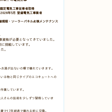
3年認定電気工事従事者取得
得
2026年5月 登録電気工事業者
内線規程・ソーラーパネル点検メンテナンス
。
事資格が必要となってきていました。
術に挑戦しています。
した。
→お湯が出ないの順で壊れていきます。
ている物と同じタイプのエコキュートへの
に作業しています。
職人さんの技術を少しずつ習得していま
菱で17年経過で壊れる前に交換。