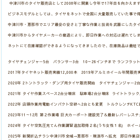
中津川市のタイヤ販売店として2008年に開業し今年で17年目を向かえま
ビジネスモデルとしては、タイヤをネットで全国に大量販売していた事で
中津川市・恵那市でエリア最安の安さと丁寧な作業と技術を武器にしたタ
中津川市からタイヤメーカーの撤退により、即日作業への対応は遅れてし
ネットにて在庫確認ができるようになってきましたので、在庫商品は最短
タイヤチェンジャー5台 バランサー3台 10～26インチまで ランフラッ
2017年タイヤネット販売実績12,000本 2019年アルミホイール年間販売
2020年 2トントラック・ダンプ用タイヤ販売開始 タイヤチェンジャー2
2021年 タイヤ作業スペース2台分増床 駐車場2台分増床 ライトトラッ
2022年 店頭作業用電動インパクト空研へ2台とも変更 トルクレンチKT
2023年11～12月 第２作業場 巨大カーポート建設完了＆最新レバーレス
2024年 タイヤ空気圧充てん作業講習追加取得２名(うち女性１名) ホイ
2025年 新聞折込チラシ中津川市全域→恵那市・瑞浪市へ拡充 即日作業