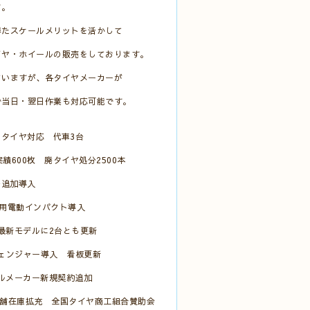
す。
得たスケールメリットを活かして
イヤ・ホイールの販売をしております。
まいますが、各タイヤメーカーが
で当日・翌日作業も対応可能です。
トタイヤ対応 代車3台
実績600枚 廃タイヤ処分2500本
台追加導入
ク用電動インパクト導入
C最新モデルに2台とも更新
チェンジャー導入 看板更新
ールメーカー新規契約追加
店舗在庫拡充 全国タイヤ商工組合賛助会