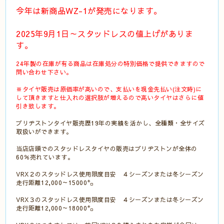
今年は新商品WZ-1が発売になります。
2025年9月1日～スタッドレスの値上げがありま
す。
24年製の
在庫が有る商品は在庫処分の
特別価格で提供できますので
問い合わせ下さい。
※タイヤ販売は原価率が高いので、支払いを現金先払い(注文時)に
して頂きますと仕入れの選択肢が増えるので高いタイヤは
さらに値
引き致します。
ブリヂストンタイヤ販売歴19年の実績を活かし、全種類・全サイズ
取扱いができます。
当店店頭でのスタッドレスタイヤの販売はブリヂストンが全体の
60％売れています。
VRX２のスタッドレス使用限度目安 ４シーズンまたは冬シーズン
走行距離12,000～15000㌔
VRX３のスタッドレス使用限度目安 ４シーズンまたは冬シーズン
走行距離12,000～18000㌔